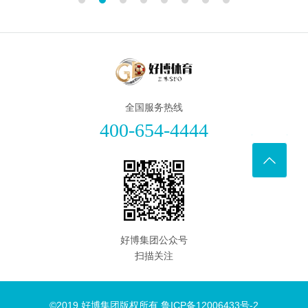
全国服务热线
400-654-4444
好博集团公众号
扫描关注
©2019 好博集团版权所有 鲁ICP备12006433号-2