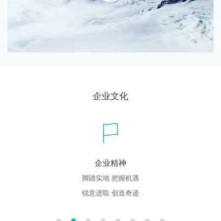
企业文化
企业精神
脚踏实地 把握机遇
锐意进取 创造奇迹