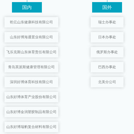
国内
国外
乾亿山东健康科技有限公司
瑞士办事处
山东好博海通置业有限公司
日本办事处
飞乐克斯山东体育责任有限公司
俄罗斯办事处
青岛英派斯健康管理有限公司
巴西办事处
深圳好博体育科技有限公司
北美分公司
山东好博体育产业股份有限公司
山东好博金润塑胶制品有限公司
山东好博瑞豹复合材料有限公司