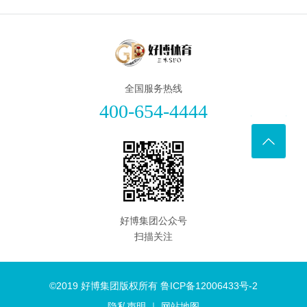
全国服务热线
400-654-4444
好博集团公众号
扫描关注
©2019 好博集团版权所有 鲁ICP备12006433号-2
隐私声明
｜
网站地图