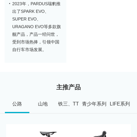
2023年，PARDUS瑞豹推
出了SPARK EVO、
SUPER EVO、
URAGANO EVO等多款旗
舰产品，产品一经问世，
受到市场热捧，引领中国
自行车市场发展。
主推产品
公路
山地
铁三、TT
青少年系列
LIFE系列