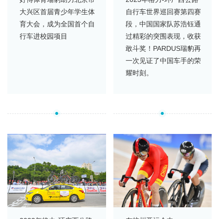
大兴区首届青少年学生体
自行车世界巡回赛第四赛
育大会，成为全国首个自
段，中国国家队苏浩钰通
行车进校园项目
过精彩的突围表现，收获
敢斗奖！PARDUS瑞豹再
一次见证了中国车手的荣
耀时刻。