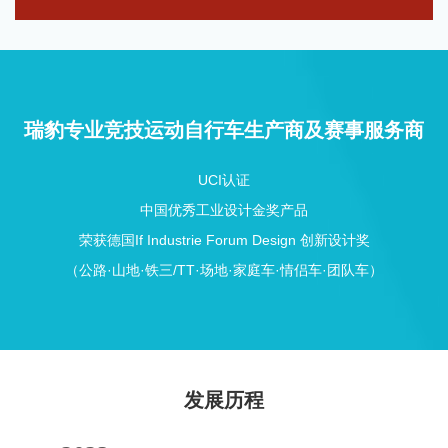
瑞豹专业竞技运动自行车生产商及赛事服务商
UCI认证
中国优秀工业设计金奖产品
荣获德国If Industrie Forum Design 创新设计奖
（公路·山地·铁三/TT·场地·家庭车·情侣车·团队车）
发展历程