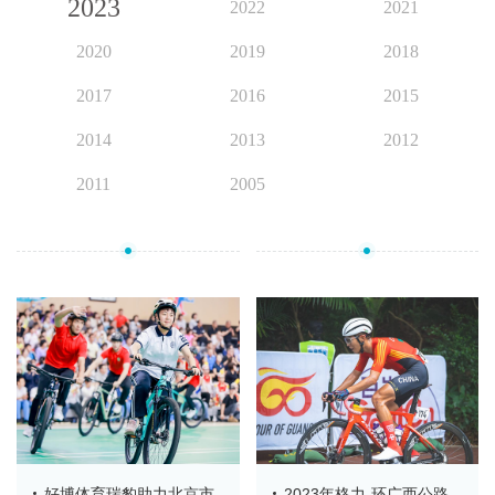
2023
2022
2021
2020
2019
2018
2017
2016
2015
2014
2013
2012
2011
2005
好博体育瑞豹助力北京市
2023年格力-环广西公路