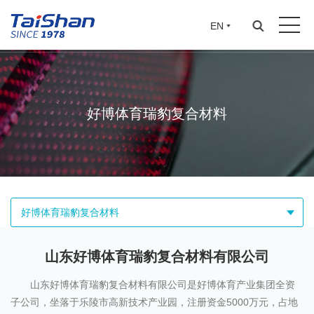
EN
好博体育瑞豹复合材料
好博体育瑞豹复合材料
山东好博体育瑞豹复合材料有限公司
山东好博体育瑞豹复合材料有限公司是好博体育产业集团全资
子公司，坐落于乐陵市高新技术产业园，注册资金5000万元，占地