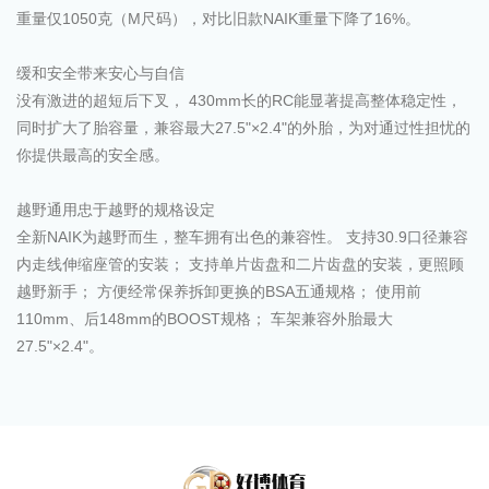
重量仅1050克（M尺码），对比旧款NAIK重量下降了16%。
缓和安全带来安心与自信
没有激进的超短后下叉， 430mm长的RC能显著提高整体稳定性，
同时扩大了胎容量，兼容最大27.5"×2.4"的外胎，为对通过性担忧的
你提供最高的安全感。
越野通用忠于越野的规格设定
全新NAIK为越野而生，整车拥有出色的兼容性。 支持30.9口径兼容
内走线伸缩座管的安装； 支持单片齿盘和二片齿盘的安装，更照顾
越野新手； 方便经常保养拆卸更换的BSA五通规格； 使用前
110mm、后148mm的BOOST规格； 车架兼容外胎最大
27.5"×2.4"。