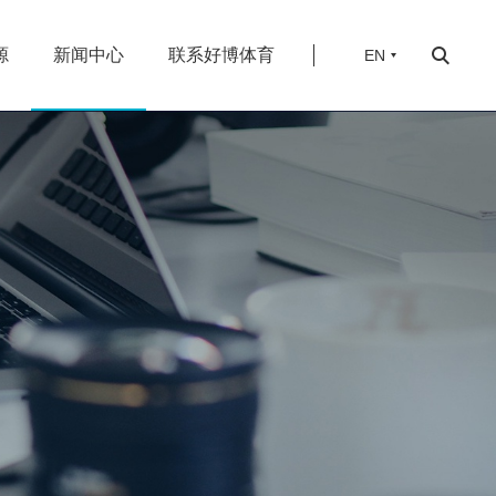
源
新闻中心
联系好博体育
EN