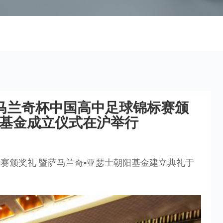
•萨马兰奇杯中国高中足球锦标赛颁
阳基金成立仪式在沪举行
锦标赛颁奖礼 暨萨马兰奇•亚瑟士朝阳基金建立典礼于