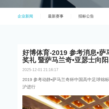
企业新闻
最新赛事
招标公告
好博体育-2019 参考消息
奖礼 暨萨马兰奇•亚瑟士向
2025-12-01 21:16:17
2019 参考动静•萨马兰奇杯中国高中足球
沪进行