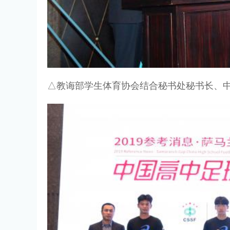
△教诲部学生体育协会结合秘书处秘书长、