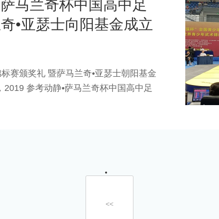
息•萨马兰奇杯中国高中足
兰奇•亚瑟士向阳基金成立
锦标赛颁奖礼 暨萨马兰奇•亚瑟士朝阳基金
，2019 参考动静•萨马兰奇杯中国高中足
<<