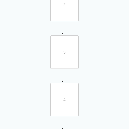
2
3
4