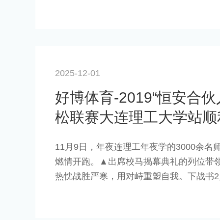
2025-12-01
好博体育-2019“恒安合
松联赛大连理工大学站顺
11月9日，年夜连理工年夜学的3000余
燃情开跑。▲出席校马揭幕典礼的列位带
热忱战胜严寒，用对峙重塑自我。下战书2